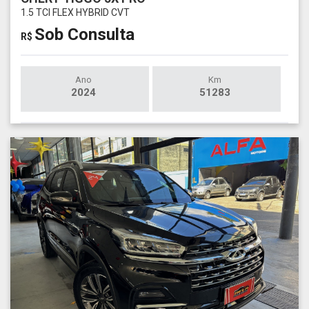
1.5 TCI FLEX HYBRID CVT
Sob Consulta
R$
Ano
Km
2024
51283