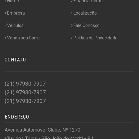
Home
Financiamento
Empresa
Localização
Veículos
Fale Conosco
Venda seu Carro
Politica de Privacidade
CONTATO
(21) 97930-7907
(21) 97930-7907
(21) 97930-7907
ENDEREÇO
Avenida Automóvel Clube, Nº 1270
Vilar dos Teles - São João de Meriti - RJ